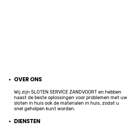
OVER ONS
Wij zijn SLOTEN SERVICE ZANDVOORT en hebben
naast de beste oplossingen voor problemen met uw
sloten in huis ook de materialen in huis, zodat u
snel geholpen kunt worden.
DIENSTEN