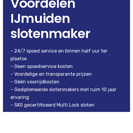
Voordelen
IJmuiden
slotenmaker
– 24/7 spoed service en binnen half uur ter
plaatse
– Geen spoedservice kosten
– Voordelige en transparante prijzen
– Géén voorrijdkosten
– Gediplomeerde slotenmakers met ruim 10 jaar
ervaring
– SKG gecertificeerd Multi Lock sloten