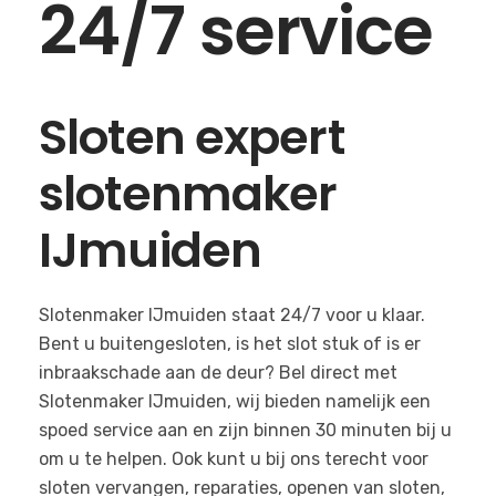
24/7 service
Sloten expert
slotenmaker
IJmuiden
Slotenmaker IJmuiden staat 24/7 voor u klaar.
Bent u buitengesloten, is het slot stuk of is er
inbraakschade aan de deur? Bel direct met
Slotenmaker IJmuiden, wij bieden namelijk een
spoed service aan en zijn binnen 30 minuten bij u
om u te helpen. Ook kunt u bij ons terecht voor
sloten vervangen, reparaties, openen van sloten,