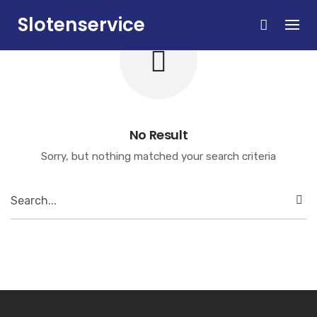
Skip
Slotenservice
to
content
Zandvoort
No Result
Sorry, but nothing matched your search criteria
Search
for: