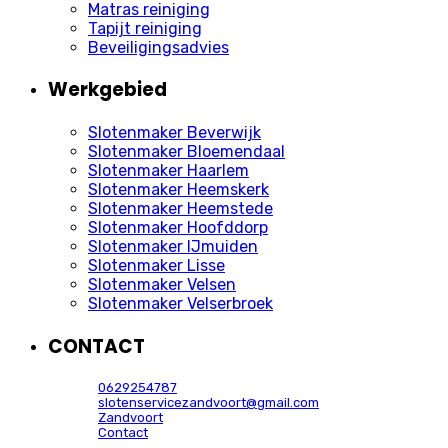
Matras reiniging
Tapijt reiniging
Beveiligingsadvies
Werkgebied
Slotenmaker Beverwijk
Slotenmaker Bloemendaal
Slotenmaker Haarlem
Slotenmaker Heemskerk
Slotenmaker Heemstede
Slotenmaker Hoofddorp
Slotenmaker IJmuiden
Slotenmaker Lisse
Slotenmaker Velsen
Slotenmaker Velserbroek
CONTACT
0629254787
slotenservicezandvoort@gmail.com
Zandvoort
Contact