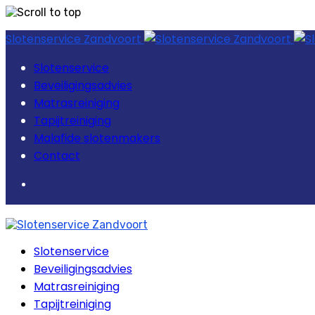
Skip
Slotenservice Zandvoort
to
content
Slotenservice
Beveiligingsadvies
Matrasreiniging
Tapijtreiniging
Malafide slotenmakers
Contact
Slotenservice
Beveiligingsadvies
Matrasreiniging
Tapijtreiniging