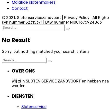
Malafide slotenmakers
Contact
© 2021, Slotenservicezandvoort | Privacy Policy | All Right
KvK nummer 52315371 | Btw nummer Nl001675924B63
Search
for:
No Result
Sorry, but nothing matched your search criteria
Search
for:
OVER ONS
Wij zijn SLOTEN SERVICE ZANDVOORT en hebben naast 
worden.
DIENSTEN
Slotenservice