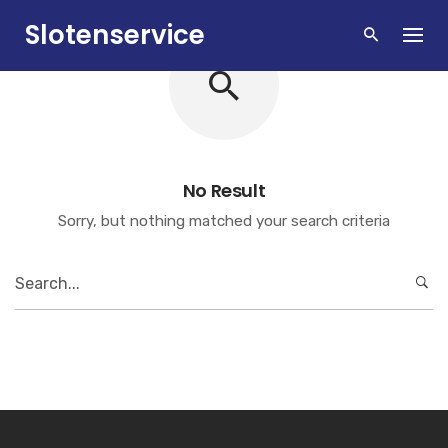
Skip
Slotenservice
to
content
Zandvoort
No Result
Sorry, but nothing matched your search criteria
Search
for: