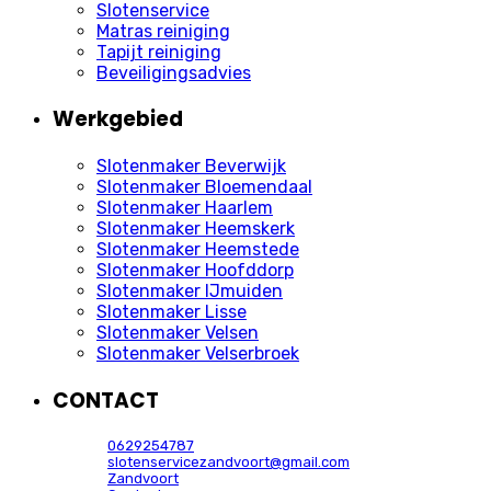
Slotenservice
Matras reiniging
Tapijt reiniging
Beveiligingsadvies
Werkgebied
Slotenmaker Beverwijk
Slotenmaker Bloemendaal
Slotenmaker Haarlem
Slotenmaker Heemskerk
Slotenmaker Heemstede
Slotenmaker Hoofddorp
Slotenmaker IJmuiden
Slotenmaker Lisse
Slotenmaker Velsen
Slotenmaker Velserbroek
CONTACT
0629254787
slotenservicezandvoort@gmail.com
Zandvoort