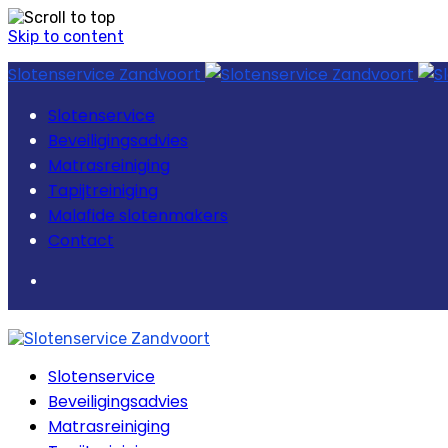
Skip to content
Slotenservice Zandvoort
Slotenservice
Beveiligingsadvies
Matrasreiniging
Tapijtreiniging
Malafide slotenmakers
Contact
Slotenservice
Beveiligingsadvies
Matrasreiniging