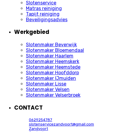
Slotenservice
Matras reiniging
Tapijt reiniging
Beveiligingsadvies
Werkgebied
Slotenmaker Beverwijk
Slotenmaker Bloemendaal
Slotenmaker Haarlem
Slotenmaker Heemskerk
Slotenmaker Heemstede
Slotenmaker Hoofddorp
Slotenmaker IJmuiden
Slotenmaker Lisse
Slotenmaker Velsen
Slotenmaker Velserbroek
CONTACT
0629254787
slotenservicezandvoort@gmail.com
Zandvoort