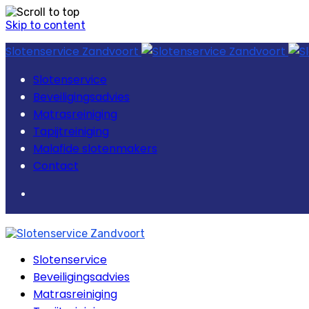
Skip to content
Slotenservice Zandvoort
Slotenservice
Beveiligingsadvies
Matrasreiniging
Tapijtreiniging
Malafide slotenmakers
Contact
Slotenservice
Beveiligingsadvies
Matrasreiniging