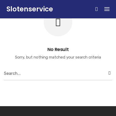
Skip
Slotenservice
to
content
Zandvoort
No Result
Sorry, but nothing matched your search criteria
Search
for: