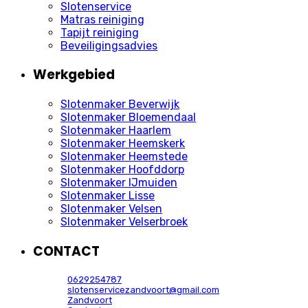
Slotenservice
Matras reiniging
Tapijt reiniging
Beveiligingsadvies
Werkgebied
Slotenmaker Beverwijk
Slotenmaker Bloemendaal
Slotenmaker Haarlem
Slotenmaker Heemskerk
Slotenmaker Heemstede
Slotenmaker Hoofddorp
Slotenmaker IJmuiden
Slotenmaker Lisse
Slotenmaker Velsen
Slotenmaker Velserbroek
CONTACT
0629254787
slotenservicezandvoort@gmail.com
Zandvoort