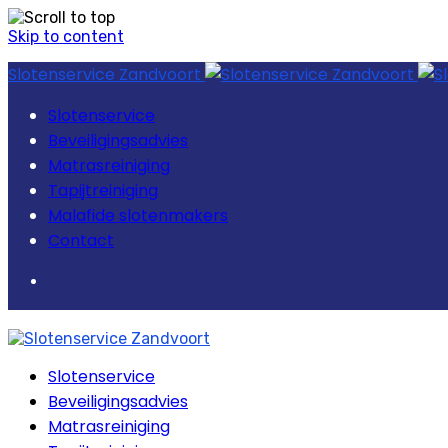
Skip to content
Slotenservice Zandvoort
Slotenservice
Beveiligingsadvies
Matrasreiniging
Tapijtreiniging
Malafide slotenmakers
Contact
Slotenservice
Beveiligingsadvies
Matrasreiniging