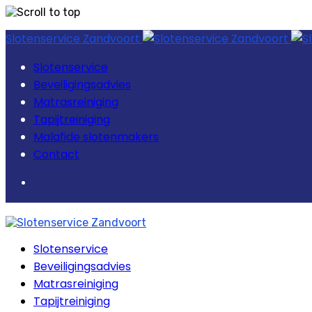
Skip
Slotenservice Zandvoort
to
content
Slotenservice
Beveiligingsadvies
Matrasreiniging
Tapijtreiniging
Malafide slotenmakers
Contact
Slotenservice
Beveiligingsadvies
Matrasreiniging
Tapijtreiniging