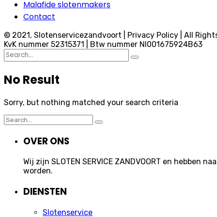
Malafide slotenmakers
Contact
© 2021, Slotenservicezandvoort | Privacy Policy | All Right
KvK nummer 52315371 | Btw nummer Nl001675924B63
Search
for:
No Result
Sorry, but nothing matched your search criteria
Search
for:
OVER ONS
Wij zijn SLOTEN SERVICE ZANDVOORT en hebben naast 
worden.
DIENSTEN
Slotenservice