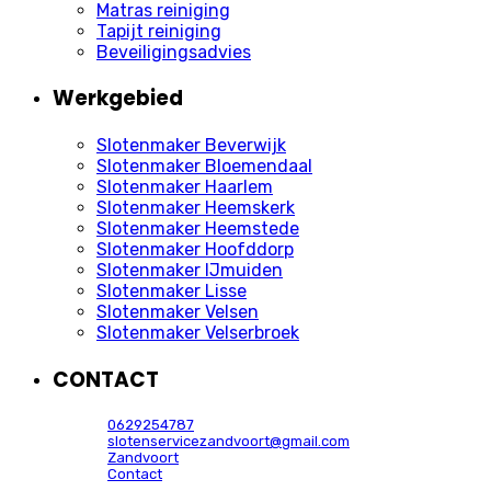
Matras reiniging
Tapijt reiniging
Beveiligingsadvies
Werkgebied
Slotenmaker Beverwijk
Slotenmaker Bloemendaal
Slotenmaker Haarlem
Slotenmaker Heemskerk
Slotenmaker Heemstede
Slotenmaker Hoofddorp
Slotenmaker IJmuiden
Slotenmaker Lisse
Slotenmaker Velsen
Slotenmaker Velserbroek
CONTACT
0629254787
slotenservicezandvoort@gmail.com
Zandvoort
Contact