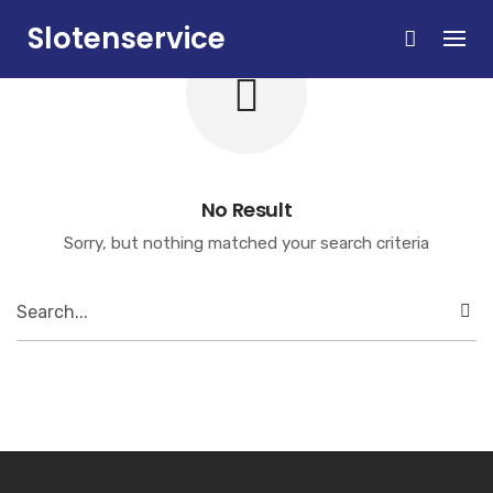
Skip
Slotenservice
to
content
Zandvoort
No Result
Sorry, but nothing matched your search criteria
Search
for: