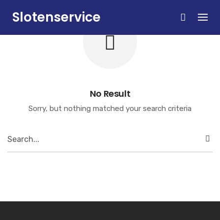
Skip
Slotenservice
to
content
Zandvoort
No Result
Sorry, but nothing matched your search criteria
Search
for: