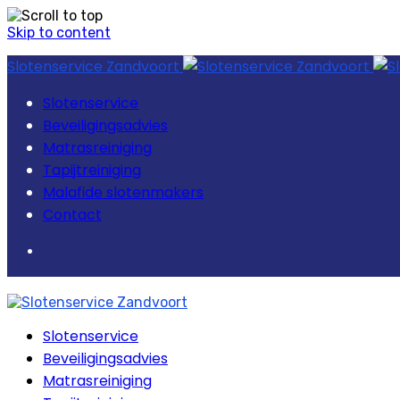
Skip to content
Slotenservice Zandvoort
Slotenservice
Beveiligingsadvies
Matrasreiniging
Tapijtreiniging
Malafide slotenmakers
Contact
Slotenservice
Beveiligingsadvies
Matrasreiniging