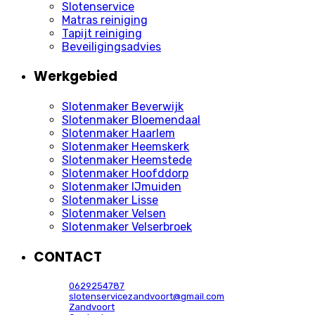
Slotenservice
Matras reiniging
Tapijt reiniging
Beveiligingsadvies
Werkgebied
Slotenmaker Beverwijk
Slotenmaker Bloemendaal
Slotenmaker Haarlem
Slotenmaker Heemskerk
Slotenmaker Heemstede
Slotenmaker Hoofddorp
Slotenmaker IJmuiden
Slotenmaker Lisse
Slotenmaker Velsen
Slotenmaker Velserbroek
CONTACT
0629254787
slotenservicezandvoort@gmail.com
Zandvoort