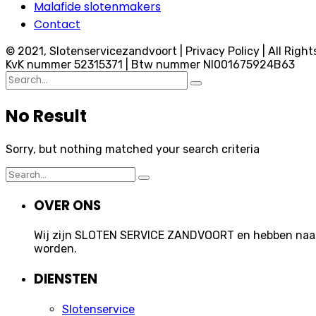
Malafide slotenmakers
Contact
© 2021, Slotenservicezandvoort | Privacy Policy | All Right
KvK nummer 52315371 | Btw nummer Nl001675924B63
Search
for:
No Result
Sorry, but nothing matched your search criteria
Search
for:
OVER ONS
Wij zijn SLOTEN SERVICE ZANDVOORT en hebben naast 
worden.
DIENSTEN
Slotenservice