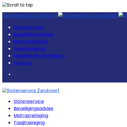
Skip
Slotenservice Zandvoort
to
content
Slotenservice
Beveiligingsadvies
Matrasreiniging
Tapijtreiniging
Malafide slotenmakers
Contact
Slotenservice
Beveiligingsadvies
Matrasreiniging
Tapijtreiniging