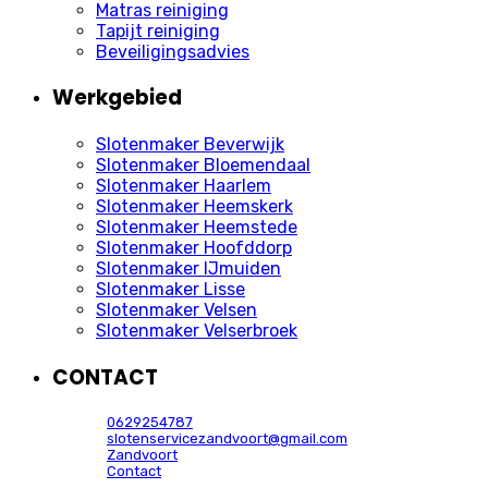
Matras reiniging
Tapijt reiniging
Beveiligingsadvies
Werkgebied
Slotenmaker Beverwijk
Slotenmaker Bloemendaal
Slotenmaker Haarlem
Slotenmaker Heemskerk
Slotenmaker Heemstede
Slotenmaker Hoofddorp
Slotenmaker IJmuiden
Slotenmaker Lisse
Slotenmaker Velsen
Slotenmaker Velserbroek
CONTACT
0629254787
slotenservicezandvoort@gmail.com
Zandvoort
Contact