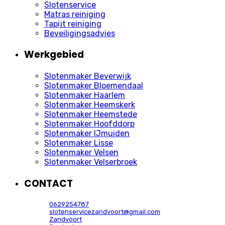
Slotenservice
Matras reiniging
Tapijt reiniging
Beveiligingsadvies
Werkgebied
Slotenmaker Beverwijk
Slotenmaker Bloemendaal
Slotenmaker Haarlem
Slotenmaker Heemskerk
Slotenmaker Heemstede
Slotenmaker Hoofddorp
Slotenmaker IJmuiden
Slotenmaker Lisse
Slotenmaker Velsen
Slotenmaker Velserbroek
CONTACT
0629254787
slotenservicezandvoort@gmail.com
Zandvoort