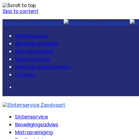
Skip to content
Slotenservice Zandvoort
Slotenservice
Beveiligingsadvies
Matrasreiniging
Tapijtreiniging
Malafide slotenmakers
Contact
Slotenservice
Beveiligingsadvies
Matrasreiniging