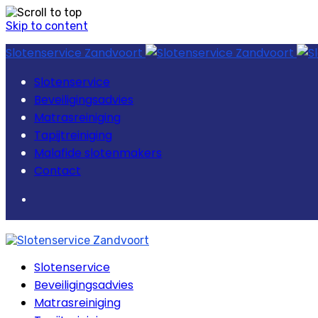
Skip to content
Slotenservice Zandvoort
Slotenservice
Beveiligingsadvies
Matrasreiniging
Tapijtreiniging
Malafide slotenmakers
Contact
Slotenservice
Beveiligingsadvies
Matrasreiniging