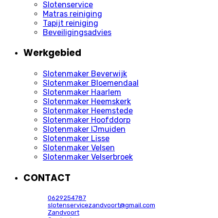
Slotenservice
Matras reiniging
Tapijt reiniging
Beveiligingsadvies
Werkgebied
Slotenmaker Beverwijk
Slotenmaker Bloemendaal
Slotenmaker Haarlem
Slotenmaker Heemskerk
Slotenmaker Heemstede
Slotenmaker Hoofddorp
Slotenmaker IJmuiden
Slotenmaker Lisse
Slotenmaker Velsen
Slotenmaker Velserbroek
CONTACT
0629254787
slotenservicezandvoort@gmail.com
Zandvoort