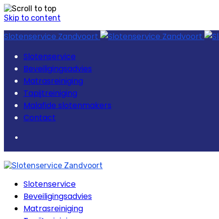
Skip to content
Slotenservice Zandvoort
Slotenservice
Beveiligingsadvies
Matrasreiniging
Tapijtreiniging
Malafide slotenmakers
Contact
Slotenservice
Beveiligingsadvies
Matrasreiniging