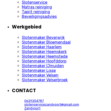
Slotenservice
Matras reiniging
Tapijt reiniging
Beveiligingsadvies
Werkgebied
Slotenmaker Beverwijk
Slotenmaker Bloemendaal
Slotenmaker Haarlem
Slotenmaker Heemskerk
Slotenmaker Heemstede
Slotenmaker Hoofddorp
Slotenmaker IJmuiden
Slotenmaker Lisse
Slotenmaker Velsen
Slotenmaker Velserbroek
CONTACT
0629254787
slotenservicezandvoort@gmail.com
Zandvoort