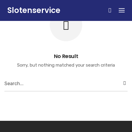
Skip
Slotenservice
to
content
Zandvoort
No Result
Sorry, but nothing matched your search criteria
Search
for: