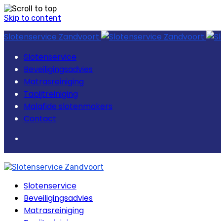
Skip to content
Slotenservice Zandvoort
Slotenservice
Beveiligingsadvies
Matrasreiniging
Tapijtreiniging
Malafide slotenmakers
Contact
Slotenservice
Beveiligingsadvies
Matrasreiniging