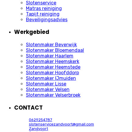
Slotenservice
Matras reiniging
Tapijt reiniging
Beveiligingsadvies
Werkgebied
Slotenmaker Beverwijk
Slotenmaker Bloemendaal
Slotenmaker Haarlem
Slotenmaker Heemskerk
Slotenmaker Heemstede
Slotenmaker Hoofddorp
Slotenmaker IJmuiden
Slotenmaker Lisse
Slotenmaker Velsen
Slotenmaker Velserbroek
CONTACT
0629254787
slotenservicezandvoort@gmail.com
Zandvoort