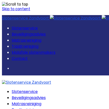
Skip to content
Slotenservice Zandvoort
Slotenservice
Beveiligingsadvies
Matrasreiniging
Tapijtreiniging
Malafide slotenmakers
Contact
Slotenservice
Beveiligingsadvies
Matrasreiniging