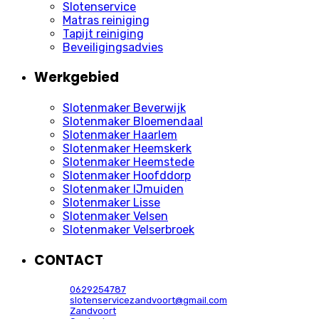
Slotenservice
Matras reiniging
Tapijt reiniging
Beveiligingsadvies
Werkgebied
Slotenmaker Beverwijk
Slotenmaker Bloemendaal
Slotenmaker Haarlem
Slotenmaker Heemskerk
Slotenmaker Heemstede
Slotenmaker Hoofddorp
Slotenmaker IJmuiden
Slotenmaker Lisse
Slotenmaker Velsen
Slotenmaker Velserbroek
CONTACT
0629254787
slotenservicezandvoort@gmail.com
Zandvoort