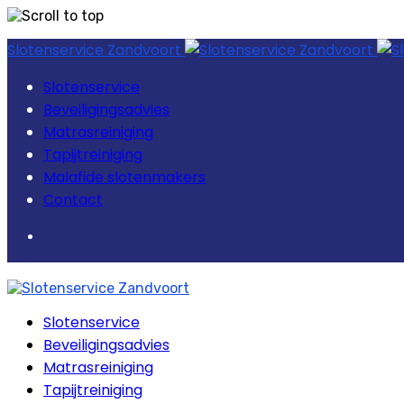
Skip
Slotenservice Zandvoort
to
content
Slotenservice
Beveiligingsadvies
Matrasreiniging
Tapijtreiniging
Malafide slotenmakers
Contact
Slotenservice
Beveiligingsadvies
Matrasreiniging
Tapijtreiniging