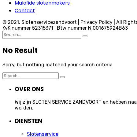
Malafide slotenmakers
Contact
© 2021, Slotenservicezandvoort | Privacy Policy | All Right
KvK nummer 52315371 | Btw nummer Nl001675924B63
Search
for:
No Result
Sorry, but nothing matched your search criteria
Search
for:
OVER ONS
Wij zijn SLOTEN SERVICE ZANDVOORT en hebben naast 
worden.
DIENSTEN
Slotenservice