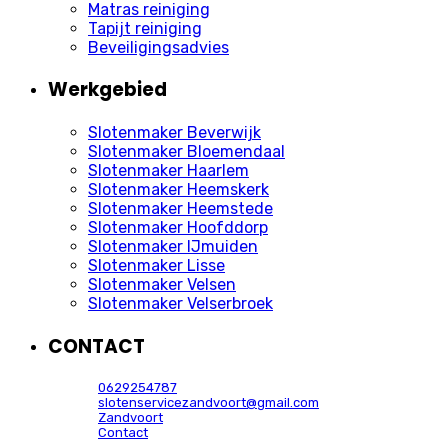
Matras reiniging
Tapijt reiniging
Beveiligingsadvies
Werkgebied
Slotenmaker Beverwijk
Slotenmaker Bloemendaal
Slotenmaker Haarlem
Slotenmaker Heemskerk
Slotenmaker Heemstede
Slotenmaker Hoofddorp
Slotenmaker IJmuiden
Slotenmaker Lisse
Slotenmaker Velsen
Slotenmaker Velserbroek
CONTACT
0629254787
slotenservicezandvoort@gmail.com
Zandvoort
Contact