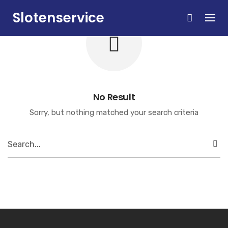
Skip
Slotenservice
to
content
Zandvoort
No Result
Sorry, but nothing matched your search criteria
Search
for: