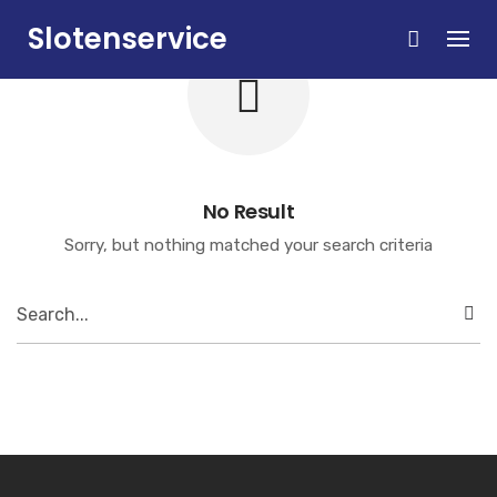
Skip
Slotenservice
to
content
Zandvoort
No Result
Sorry, but nothing matched your search criteria
Search
for: