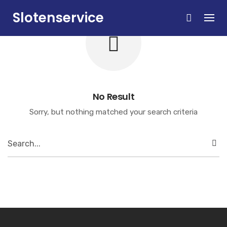
Skip
Slotenservice
to
content
Zandvoort
No Result
Sorry, but nothing matched your search criteria
Search
for: