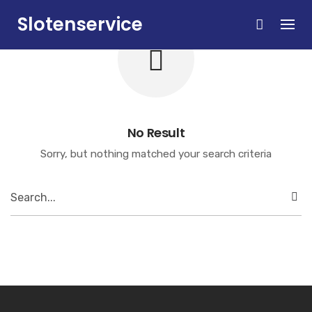
Skip
Slotenservice
to
content
Zandvoort
No Result
Sorry, but nothing matched your search criteria
Search
for: