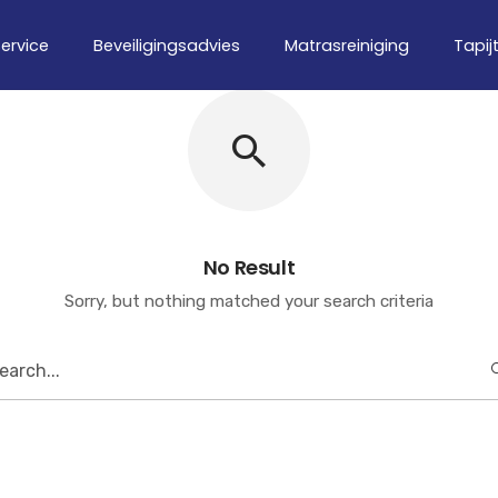
ervice
Beveiligingsadvies
Matrasreiniging
Tapij
No Result
Sorry, but nothing matched your search criteria
earch
or: