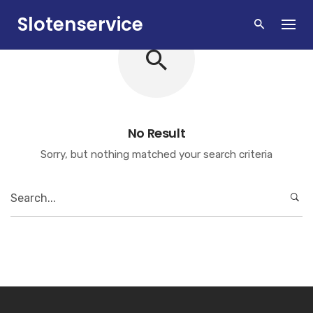
Skip
Slotenservice
to
content
Zandvoort
No Result
Sorry, but nothing matched your search criteria
Search
for: