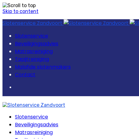
Skip to content
Slotenservice Zandvoort
Slotenservice
Beveiligingsadvies
Matrasreiniging
Tapijtreiniging
Malafide slotenmakers
Contact
Slotenservice
Beveiligingsadvies
Matrasreiniging