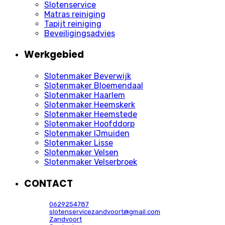
Slotenservice
Matras reiniging
Tapijt reiniging
Beveiligingsadvies
Werkgebied
Slotenmaker Beverwijk
Slotenmaker Bloemendaal
Slotenmaker Haarlem
Slotenmaker Heemskerk
Slotenmaker Heemstede
Slotenmaker Hoofddorp
Slotenmaker IJmuiden
Slotenmaker Lisse
Slotenmaker Velsen
Slotenmaker Velserbroek
CONTACT
0629254787
slotenservicezandvoort@gmail.com
Zandvoort