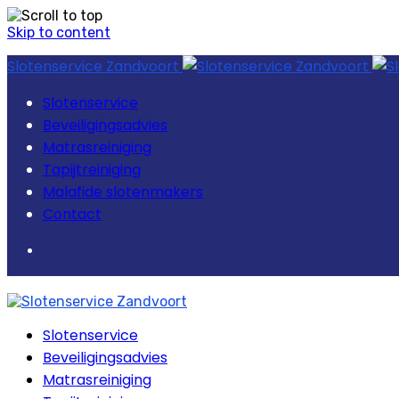
Skip to content
Slotenservice Zandvoort
Slotenservice
Beveiligingsadvies
Matrasreiniging
Tapijtreiniging
Malafide slotenmakers
Contact
Slotenservice
Beveiligingsadvies
Matrasreiniging