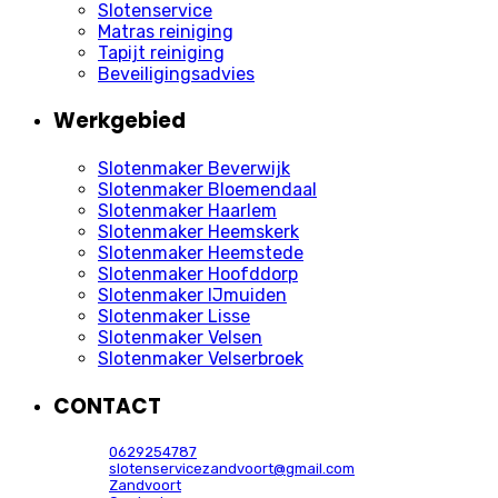
Slotenservice
Matras reiniging
Tapijt reiniging
Beveiligingsadvies
Werkgebied
Slotenmaker Beverwijk
Slotenmaker Bloemendaal
Slotenmaker Haarlem
Slotenmaker Heemskerk
Slotenmaker Heemstede
Slotenmaker Hoofddorp
Slotenmaker IJmuiden
Slotenmaker Lisse
Slotenmaker Velsen
Slotenmaker Velserbroek
CONTACT
0629254787
slotenservicezandvoort@gmail.com
Zandvoort