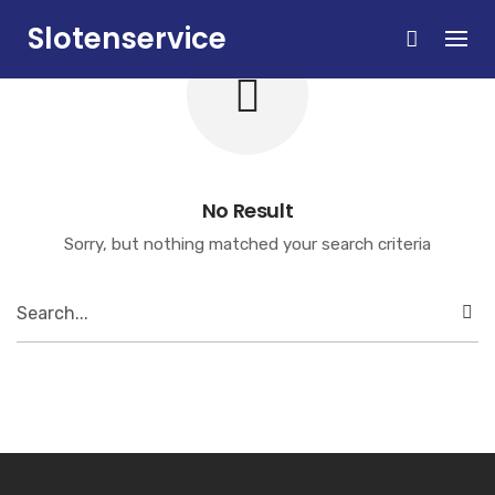
Skip
Slotenservice
to
content
Zandvoort
No Result
Sorry, but nothing matched your search criteria
Search
for: