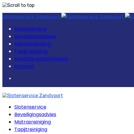
Skip
Slotenservice Zandvoort
to
content
Slotenservice
Beveiligingsadvies
Matrasreiniging
Tapijtreiniging
Malafide slotenmakers
Contact
Slotenservice
Beveiligingsadvies
Matrasreiniging
Tapijtreiniging