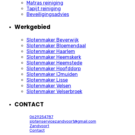
Matras reiniging
Tapijt reiniging
Beveiligingsadvies
Werkgebied
Slotenmaker Beverwijk
Slotenmaker Bloemendaal
Slotenmaker Haarlem
Slotenmaker Heemskerk
Slotenmaker Heemstede
Slotenmaker Hoofddorp
Slotenmaker IJmuiden
Slotenmaker Lisse
Slotenmaker Velsen
Slotenmaker Velserbroek
CONTACT
0629254787
slotenservicezandvoort@gmail.com
Zandvoort
Contact