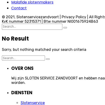
Malafide slotenmakers
Contact
© 2021, Slotenservicezandvoort | Privacy Policy | All Right
KvK nummer 52315371 | Btw nummer Nl001675924B63
Search
for:
No Result
Sorry, but nothing matched your search criteria
Search
for:
OVER ONS
Wij zijn SLOTEN SERVICE ZANDVOORT en hebben naast 
worden.
DIENSTEN
Slotenservice