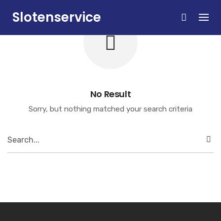
Skip
Slotenservice
to
content
Zandvoort
No Result
Sorry, but nothing matched your search criteria
Search
for: