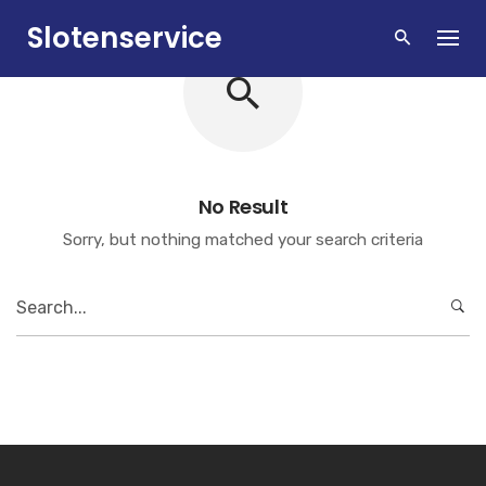
Skip
Slotenservice
to
content
Zandvoort
No Result
Sorry, but nothing matched your search criteria
Search
for: