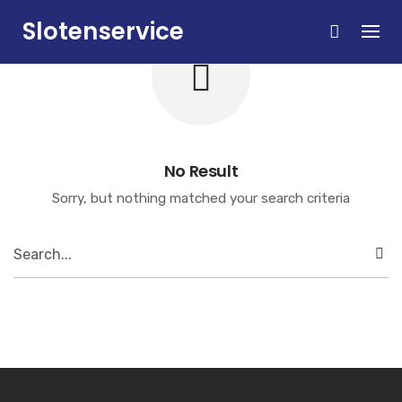
Skip
Slotenservice
to
content
Zandvoort
No Result
Sorry, but nothing matched your search criteria
Search
for: