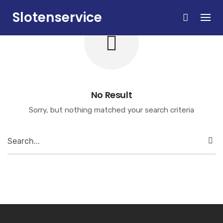
Skip
Slotenservice
to
content
Zandvoort
No Result
Sorry, but nothing matched your search criteria
Search
for: