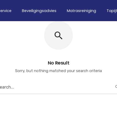
ervice
Beveiligingsadvies
Matrasreiniging
Tapij
No Result
Sorry, but nothing matched your search criteria
earch
or: