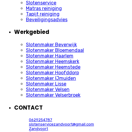
Slotenservice
Matras reiniging
Tapijt reiniging
Beveiligingsadvies
Werkgebied
Slotenmaker Beverwijk
Slotenmaker Bloemendaal
Slotenmaker Haarlem
Slotenmaker Heemskerk
Slotenmaker Heemstede
Slotenmaker Hoofddorp
Slotenmaker IJmuiden
Slotenmaker Lisse
Slotenmaker Velsen
Slotenmaker Velserbroek
CONTACT
0629254787
slotenservicezandvoort@gmail.com
Zandvoort