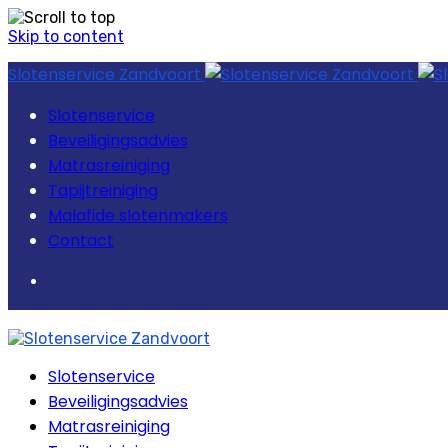
Skip to content
Slotenservice Zandvoort
Slotenservice
Beveiligingsadvies
Matrasreiniging
Tapijtreiniging
Malafide slotenmakers
Contact
Slotenservice
Beveiligingsadvies
Matrasreiniging