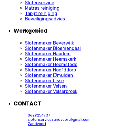
Slotenservice
Matras reiniging
Tapijt reiniging
Beveiligingsadvies
Werkgebied
Slotenmaker Beverwijk
Slotenmaker Bloemendaal
Slotenmaker Haarlem
Slotenmaker Heemskerk
Slotenmaker Heemstede
Slotenmaker Hoofddorp
Slotenmaker IJmuiden
Slotenmaker Lisse
Slotenmaker Velsen
Slotenmaker Velserbroek
CONTACT
0629254787
slotenservicezandvoort@gmail.com
Zandvoort