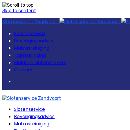
Skip to content
Slotenservice Zandvoort
Slotenservice
Beveiligingsadvies
Matrasreiniging
Tapijtreiniging
Malafide slotenmakers
Contact
Slotenservice
Beveiligingsadvies
Matrasreiniging