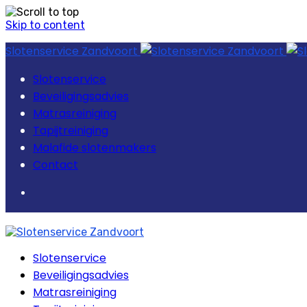
Skip to content
Slotenservice Zandvoort
Slotenservice
Beveiligingsadvies
Matrasreiniging
Tapijtreiniging
Malafide slotenmakers
Contact
Slotenservice
Beveiligingsadvies
Matrasreiniging