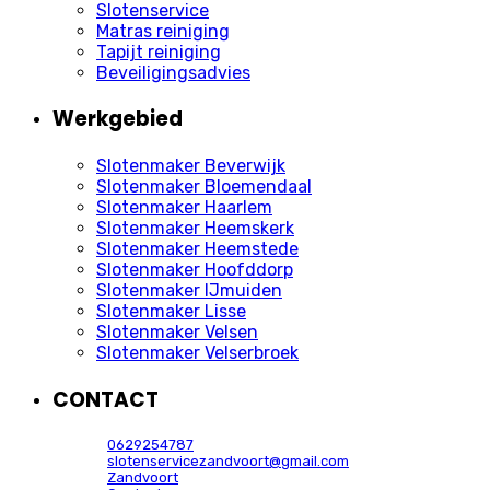
Slotenservice
Matras reiniging
Tapijt reiniging
Beveiligingsadvies
Werkgebied
Slotenmaker Beverwijk
Slotenmaker Bloemendaal
Slotenmaker Haarlem
Slotenmaker Heemskerk
Slotenmaker Heemstede
Slotenmaker Hoofddorp
Slotenmaker IJmuiden
Slotenmaker Lisse
Slotenmaker Velsen
Slotenmaker Velserbroek
CONTACT
0629254787
slotenservicezandvoort@gmail.com
Zandvoort