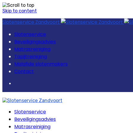
Skip to content
Slotenservice Zandvoort
Slotenservice
Beveiligingsadvies
Matrasreiniging
Tapijtreiniging
Malafide slotenmakers
Contact
Slotenservice
Beveiligingsadvies
Matrasreiniging