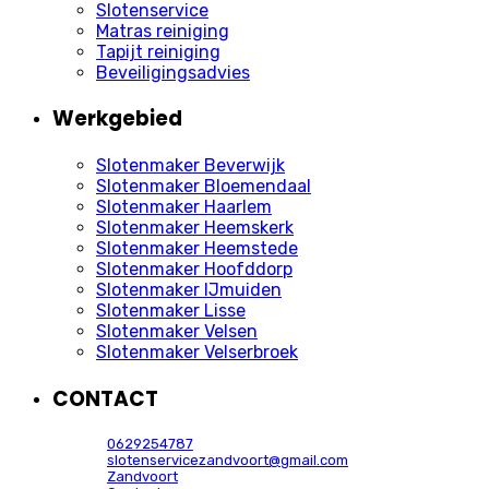
Slotenservice
Matras reiniging
Tapijt reiniging
Beveiligingsadvies
Werkgebied
Slotenmaker Beverwijk
Slotenmaker Bloemendaal
Slotenmaker Haarlem
Slotenmaker Heemskerk
Slotenmaker Heemstede
Slotenmaker Hoofddorp
Slotenmaker IJmuiden
Slotenmaker Lisse
Slotenmaker Velsen
Slotenmaker Velserbroek
CONTACT
0629254787
slotenservicezandvoort@gmail.com
Zandvoort