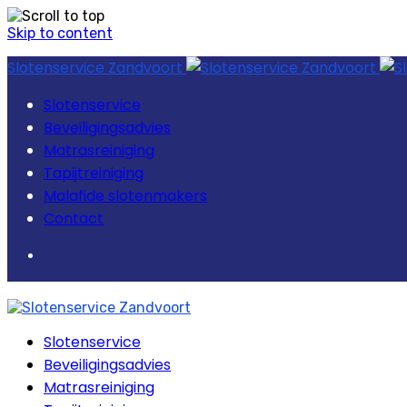
Skip to content
Slotenservice Zandvoort
Slotenservice
Beveiligingsadvies
Matrasreiniging
Tapijtreiniging
Malafide slotenmakers
Contact
Slotenservice
Beveiligingsadvies
Matrasreiniging