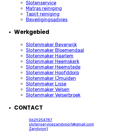
Slotenservice
Matras reiniging
Tapijt reiniging
Beveiligingsadvies
Werkgebied
Slotenmaker Beverwijk
Slotenmaker Bloemendaal
Slotenmaker Haarlem
Slotenmaker Heemskerk
Slotenmaker Heemstede
Slotenmaker Hoofddorp
Slotenmaker IJmuiden
Slotenmaker Lisse
Slotenmaker Velsen
Slotenmaker Velserbroek
CONTACT
0629254787
slotenservicezandvoort@gmail.com
Zandvoort