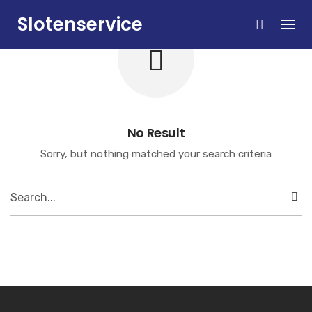
Skip
Slotenservice
to
content
Zandvoort
No Result
Sorry, but nothing matched your search criteria
Search
for: