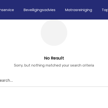
nservice
Beveiligingsadvies
Matrasreiniging
Tap
No Result
Sorry, but nothing matched your search criteria
earch
or: