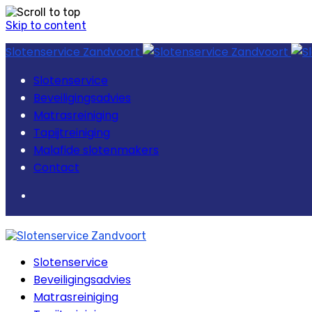
Skip to content
Slotenservice Zandvoort
Slotenservice
Beveiligingsadvies
Matrasreiniging
Tapijtreiniging
Malafide slotenmakers
Contact
Slotenservice
Beveiligingsadvies
Matrasreiniging