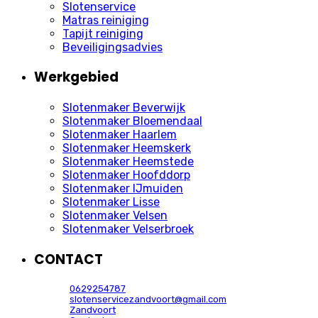
Slotenservice
Matras reiniging
Tapijt reiniging
Beveiligingsadvies
Werkgebied
Slotenmaker Beverwijk
Slotenmaker Bloemendaal
Slotenmaker Haarlem
Slotenmaker Heemskerk
Slotenmaker Heemstede
Slotenmaker Hoofddorp
Slotenmaker IJmuiden
Slotenmaker Lisse
Slotenmaker Velsen
Slotenmaker Velserbroek
CONTACT
0629254787
slotenservicezandvoort@gmail.com
Zandvoort