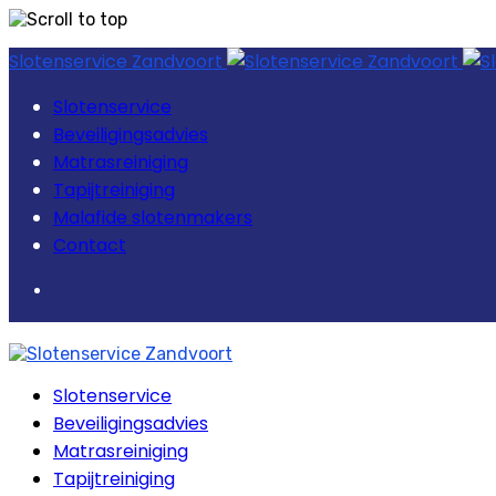
Skip
Slotenservice Zandvoort
to
content
Slotenservice
Beveiligingsadvies
Matrasreiniging
Tapijtreiniging
Malafide slotenmakers
Contact
Slotenservice
Beveiligingsadvies
Matrasreiniging
Tapijtreiniging