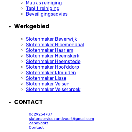
Matras reiniging
Tapijt reiniging
Beveiligingsadvies
Werkgebied
Slotenmaker Beverwijk
Slotenmaker Bloemendaal
Slotenmaker Haarlem
Slotenmaker Heemskerk
Slotenmaker Heemstede
Slotenmaker Hoofddorp
Slotenmaker IJmuiden
Slotenmaker Lisse
Slotenmaker Velsen
Slotenmaker Velserbroek
CONTACT
0629254787
slotenservicezandvoort@gmail.com
Zandvoort
Contact