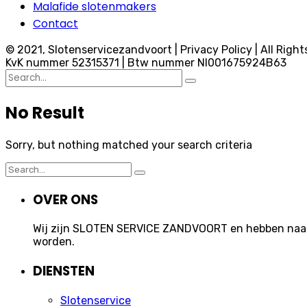
Malafide slotenmakers
Contact
© 2021, Slotenservicezandvoort | Privacy Policy | All Right
KvK nummer 52315371 | Btw nummer Nl001675924B63
Search
for:
No Result
Sorry, but nothing matched your search criteria
Search
for:
OVER ONS
Wij zijn SLOTEN SERVICE ZANDVOORT en hebben naast 
worden.
DIENSTEN
Slotenservice