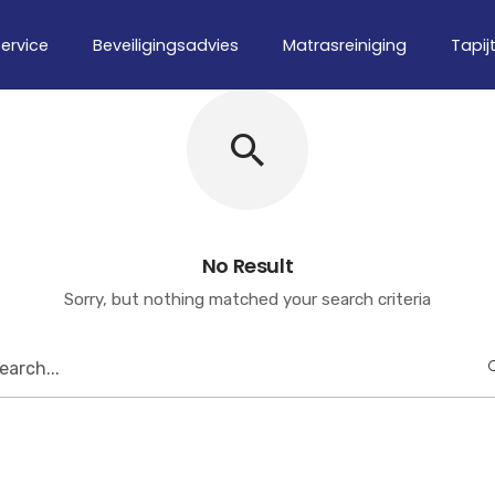
ervice
Beveiligingsadvies
Matrasreiniging
Tapij
No Result
Sorry, but nothing matched your search criteria
earch
or: