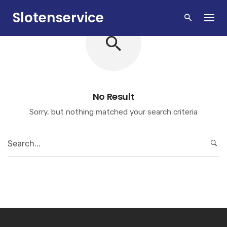
Skip
Slotenservice
to
content
Zandvoort
No Result
Sorry, but nothing matched your search criteria
Search
for: