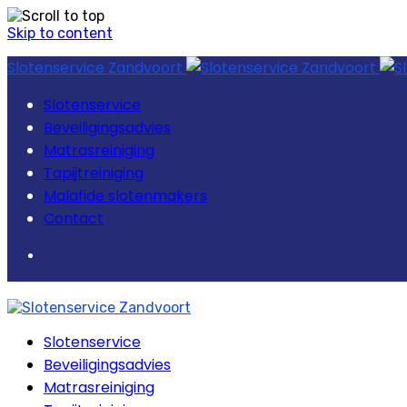
Skip to content
Slotenservice Zandvoort
Slotenservice
Beveiligingsadvies
Matrasreiniging
Tapijtreiniging
Malafide slotenmakers
Contact
Slotenservice
Beveiligingsadvies
Matrasreiniging