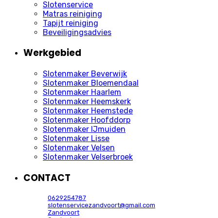
Slotenservice
Matras reiniging
Tapijt reiniging
Beveiligingsadvies
Werkgebied
Slotenmaker Beverwijk
Slotenmaker Bloemendaal
Slotenmaker Haarlem
Slotenmaker Heemskerk
Slotenmaker Heemstede
Slotenmaker Hoofddorp
Slotenmaker IJmuiden
Slotenmaker Lisse
Slotenmaker Velsen
Slotenmaker Velserbroek
CONTACT
0629254787
slotenservicezandvoort@gmail.com
Zandvoort