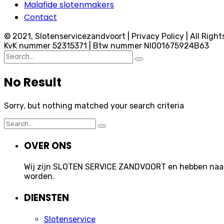
Malafide slotenmakers
Contact
© 2021, Slotenservicezandvoort | Privacy Policy | All Right
KvK nummer 52315371 | Btw nummer Nl001675924B63
Search
for:
No Result
Sorry, but nothing matched your search criteria
Search
for:
OVER ONS
Wij zijn SLOTEN SERVICE ZANDVOORT en hebben naast 
worden.
DIENSTEN
Slotenservice