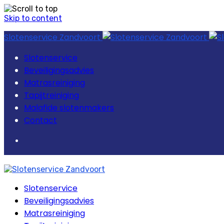
Skip to content
Slotenservice Zandvoort
Slotenservice
Beveiligingsadvies
Matrasreiniging
Tapijtreiniging
Malafide slotenmakers
Contact
Slotenservice
Beveiligingsadvies
Matrasreiniging