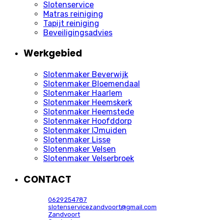
Slotenservice
Matras reiniging
Tapijt reiniging
Beveiligingsadvies
Werkgebied
Slotenmaker Beverwijk
Slotenmaker Bloemendaal
Slotenmaker Haarlem
Slotenmaker Heemskerk
Slotenmaker Heemstede
Slotenmaker Hoofddorp
Slotenmaker IJmuiden
Slotenmaker Lisse
Slotenmaker Velsen
Slotenmaker Velserbroek
CONTACT
0629254787
slotenservicezandvoort@gmail.com
Zandvoort